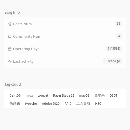
论
数：
Blog Info
Posts Num
18
Comments Num
4
Operating Days
7 Y 359 D
Last activity
1 Year Ago
Tag cloud
CentOS
linux
tomcat
Razer Blade 15
macOS
黑苹果
DSDT
伪静态
typecho
Adobe 2020
RAID
工具导航
H3C