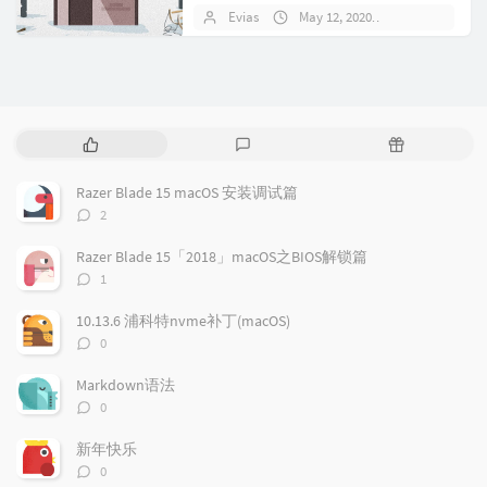
截断tomcat日志的配置文件，名称为
Evias
May 12, 2020
No comment
tomcatto...
P
L
R
o
a
a
p
t
n
Razer Blade 15 macOS 安装调试篇
u
e
d
评
2
l
s
o
论
a
t
m
数：
Razer Blade 15「2018」macOS之BIOS解锁篇
r
c
a
评
1
a
o
r
论
r
数：
m
t
10.13.6 浦科特nvme补丁(macOS)
t
m
i
评
0
i
e
c
论
数：
c
n
l
Markdown语法
l
t
e
评
0
e
论
s
s
数：
s
新年快乐
评
0