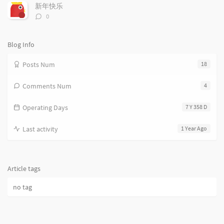
数：
s
新年快乐
评
0
论
数：
Blog Info
Posts Num
18
Comments Num
4
Operating Days
7 Y 358 D
Last activity
1 Year Ago
Article tags
no tag