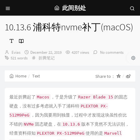
此间别处
10.13.6 浦科特nvme补丁(macOS)
Author：
发
Evias
December 22, 2019
4207 views
No comments
布
Categories：
521 words
折腾笔记
时
间：
Home
Text
Share to：
最近折腾起了
，于是升级了
的固态
Macos
Razer Blade 15
硬盘，没有过多考虑就入手了浦科特
PLEXTOR PX-
，因为我要用到独显，过程中才发现这块虽性价比
512M9PeG
不错的
固态硬盘，在
版本下竟然不无法识别，
NVMe
10.13.6
经查资料得知
使用的是
PLEXTOR PX-512M9PeG
Marvell