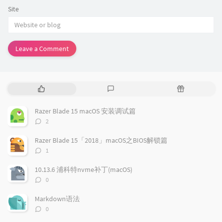
Site
Leave a Comment
P
L
R
o
a
a
p
t
n
Razer Blade 15 macOS 安装调试篇
u
e
d
评
2
l
s
o
论
a
t
m
数：
Razer Blade 15「2018」macOS之BIOS解锁篇
r
c
a
评
1
a
o
r
论
r
数：
m
t
10.13.6 浦科特nvme补丁(macOS)
t
m
i
评
0
i
e
c
论
数：
c
n
l
Markdown语法
l
t
e
评
0
e
论
s
s