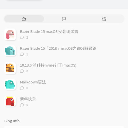
P
L
R
o
a
a
p
t
n
Razer Blade 15 macOS 安装调试篇
u
e
d
评
2
l
s
o
论
a
t
m
数：
Razer Blade 15「2018」macOS之BIOS解锁篇
r
c
a
评
1
a
o
r
论
r
数：
m
t
10.13.6 浦科特nvme补丁(macOS)
t
m
i
评
0
i
e
c
论
数：
c
n
l
Markdown语法
l
t
e
评
0
e
论
s
s
数：
s
新年快乐
评
0
论
数：
Blog Info