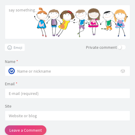
Private comment
Emoji
Name
*
🎲
Email
*
Site
Leave a Comment