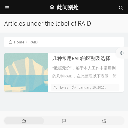
此间别处
Articles under the label of RAID
Home
RAID
几种常用RAID的区别及选择
“数据无价”，鉴于本人工作中常用到
的几种RAID，在此整理以下表做一简
单区别记录，大家也可根据使用场
Evias
January 10, 2020
No com
景、实际需求等参考选择...RAID级别容
错性硬盘数可...
P
L
R
o
a
a