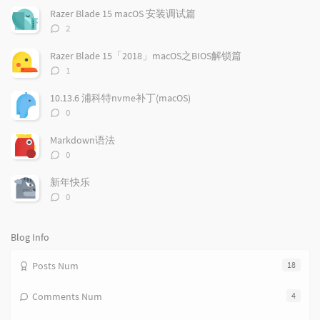
p
t
n
Razer Blade 15 macOS 安装调试篇
u
e
d
评
2
l
s
o
论
a
t
m
数：
Razer Blade 15「2018」macOS之BIOS解锁篇
r
c
a
评
1
a
o
r
论
r
数：
m
t
10.13.6 浦科特nvme补丁(macOS)
t
m
i
评
0
i
e
c
论
数：
c
n
l
Markdown语法
l
t
e
评
0
e
论
s
s
数：
s
新年快乐
评
0
论
数：
Blog Info
Posts Num
18
Comments Num
4